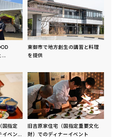
OD
東御市で地方創生の講習と料理
..
を提供
（国指定
旧吉原家住宅（国指定重要文化
ベン...
財）でのディナーイベント