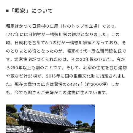
◾️「堀家」について
堀家はかつて日飼村の庄屋（村のトップの立場）であり、
1747年には日飼村が一橋徳川家の領地となりました。
この
時、日飼村を含めて6つの村が一橋徳川家領となっており、そ
のとりまとめ役となったのが、堀家の5代・彦左衛門延祐氏で
す。
堀家住宅がつくられたのは、その20年後の1767年。
今か
ら250年以上も前のことです。
そして、堀家の住宅を含む建物
や蔵など計23棟が、2013年に国の重要文化財に指定されまし
た。
現在の敷地の広さは驚愕の6484㎡（約2000坪）しか
も、今でも堀さんご夫婦がこの建物に住んでいます。