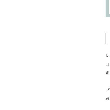
レ
コ
組
プ
段